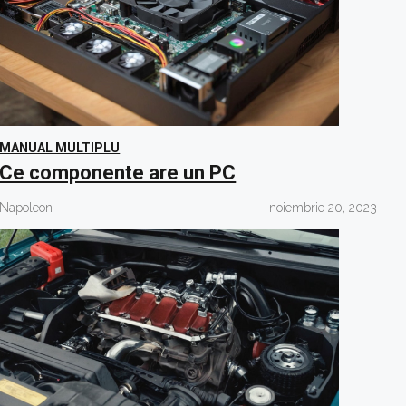
MANUAL MULTIPLU
Ce componente are un PC
Napoleon
noiembrie 20, 2023