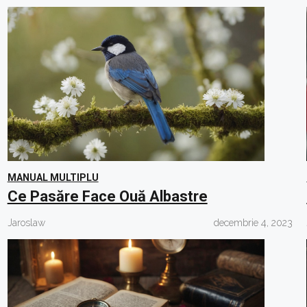
MANUAL MULTIPLU
Ce Pasăre Face Ouă Albastre
Jaroslaw
decembrie 4, 2023