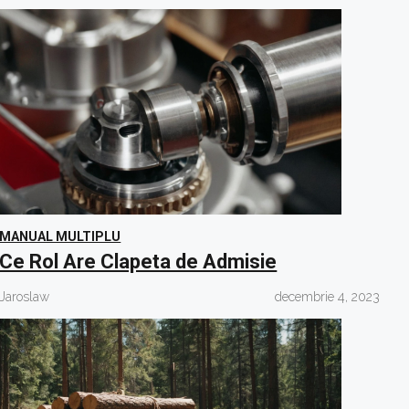
MANUAL MULTIPLU
Ce Rol Are Clapeta de Admisie
Jaroslaw
decembrie 4, 2023