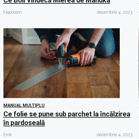
Ce Boli Vindeca Mierea de Manuka
Napoleon
decembrie 4, 2023
MANUAL MULTIPLU
Ce folie se pune sub parchet la încălzirea
în pardoseală
Erok
decembrie 4, 2023