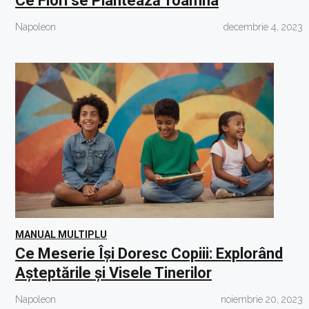
Ce Flori se Plantează Toamna
Napoleon
decembrie 4, 2023
MANUAL MULTIPLU
Ce Meserie Își Doresc Copiii: Explorând
Așteptările și Visele Tinerilor
Napoleon
noiembrie 20, 2023