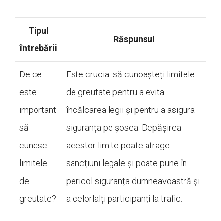
Tipul
Răspunsul
întrebării
De ce
Este crucial să cunoașteți limitele
este
de greutate pentru a evita
important
încălcarea legii și pentru a asigura
să
siguranța pe șosea. Depășirea
cunosc
acestor limite poate atrage
limitele
sancțiuni legale și poate pune în
de
pericol siguranța dumneavoastră și
greutate?
a celorlalți participanți la trafic.