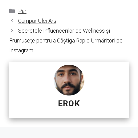
Categorii
Par
Cumpar Ulei Ars
Secretele Influencerilor de Wellness și
Frumusețe pentru a Câștiga Rapid Urmăritori pe
Instagram
EROK