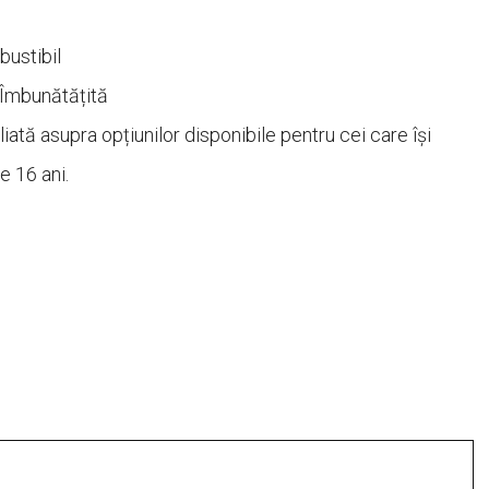
ustibil
Îmbunătățită
iată asupra opțiunilor disponibile pentru cei care își
e 16 ani.