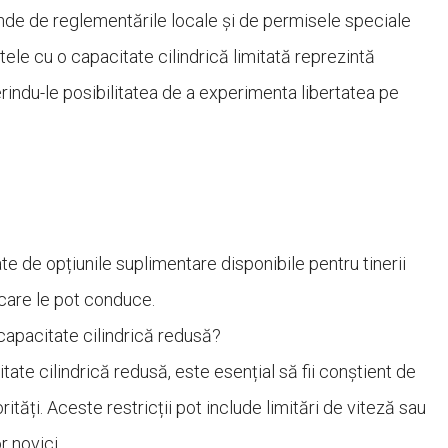
inde de reglementările locale și de permisele speciale
tele cu o capacitate cilindrică limitată reprezintă
erindu-le posibilitatea de a experimenta libertatea pe
e de opțiunile suplimentare disponibile pentru tinerii
 care le pot conduce.
 capacitate cilindrică redusă?
te cilindrică redusă, este esențial să fii conștient de
rități. Aceste restricții pot include limitări de viteză sau
r novici.