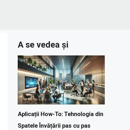
A se vedea și
Aplicații How-To: Tehnologia din
Spatele Învățării pas cu pas