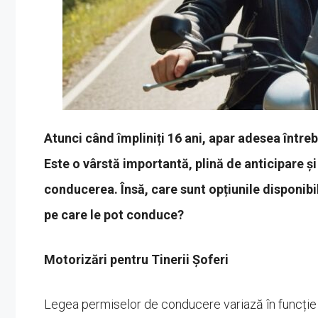
Atunci când împliniți 16 ani, apar adesea între
Este o vârstă importantă, plină de anticipare ș
conducerea. Însă, care sunt opțiunile disponibi
pe care le pot conduce?
Motorizări pentru Tinerii Șoferi
Legea permiselor de conducere variază în funcție d