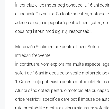
În concluzie, ce motor poți conduce la 16 ani dep
disponibile în zona ta. Cu toate acestea, motocicle
adesea o opțiune populară pentru tinerii șoferi, of
două roți într-un mod sigur și responsabil.
Motorizări Suplimentare pentru Tinerii Șoferi
Întrebări frecvente
În continuare, vom explora mai multe aspecte legat
șoferi de 16 ani în ceea ce privește motoarele pe
1. Ce restricții pot exista pentru motocicletele cu
Atunci când optezi pentru o motocicletă cu capacita
orice restricții specifice care pot fi impuse de auto
rute prestabilite pentru a asigura siguranța șoferilo