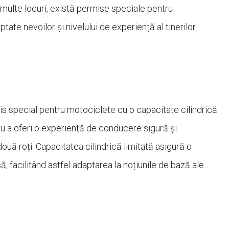
În multe locuri, există permise speciale pentru
ate nevoilor și nivelului de experiență al tinerilor
rmis special pentru motociclete cu o capacitate cilindrică
u a oferi o experiență de conducere sigură și
ouă roți. Capacitatea cilindrică limitată asigură o
 facilitând astfel adaptarea la noțiunile de bază ale