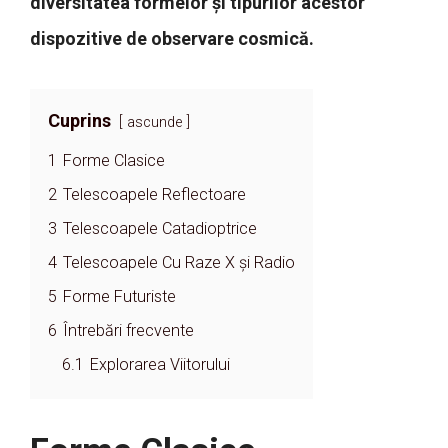
diversitatea formelor și tipurilor acestor
dispozitive de observare cosmică.
Cuprins
ascunde
1
Forme Clasice
2
Telescoapele Reflectoare
3
Telescoapele Catadioptrice
4
Telescoapele Cu Raze X și Radio
5
Forme Futuriste
6
Întrebări frecvente
6.1
Explorarea Viitorului