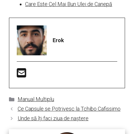
Care Este Cel Mai Bun Ulei de Canepă
Erok
Categorii
Manual Multiplu
Ce Capsule se Potrivesc la Tchibo Cafissimo
Unde să îți faci ziua de naștere