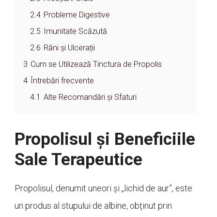
2.4
Probleme Digestive
2.5
Imunitate Scăzută
2.6
Răni și Ulcerații
3
Cum se Utilizează Tinctura de Propolis
4
Întrebări frecvente
4.1
Alte Recomandări și Sfaturi
Propolisul și Beneficiile
Sale Terapeutice
Propolisul, denumit uneori și „lichid de aur”, este
un produs al stupului de albine, obținut prin