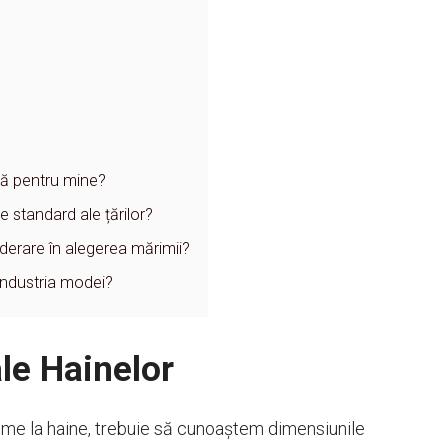
tă pentru mine?
e standard ale țărilor?
iderare în alegerea mărimii?
industria modei?
le Hainelor
ime la haine, trebuie să cunoaștem dimensiunile