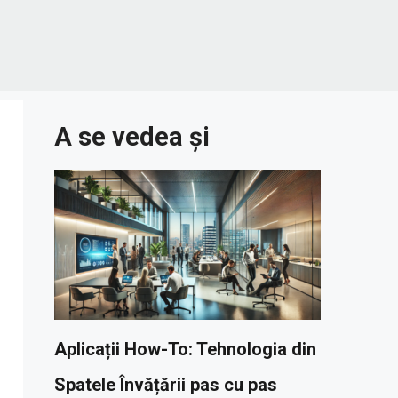
A se vedea și
Aplicații How-To: Tehnologia din
Spatele Învățării pas cu pas