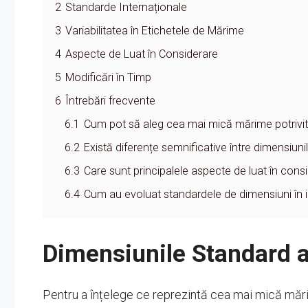
2
Standarde Internaționale
3
Variabilitatea în Etichetele de Mărime
4
Aspecte de Luat în Considerare
5
Modificări în Timp
6
Întrebări frecvente
6.1
Cum pot să aleg cea mai mică mărime potrivi
6.2
Există diferențe semnificative între dimensiunil
6.3
Care sunt principalele aspecte de luat în cons
6.4
Cum au evoluat standardele de dimensiuni în 
Dimensiunile Standard a
Pentru a înțelege ce reprezintă cea mai mică măr