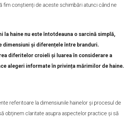
să fim conștienți de aceste schimbări atunci când ne
mi la haine nu este întotdeauna o sarcină simplă,
 dimensiuni și diferențele între branduri.
a diferitelor croieli și luarea în considerare a
ace alegeri informate în privința mărimilor de haine.
nte referitoare la dimensiunile hainelor și procesul de
să obținem claritate asupra aspectelor practice și să