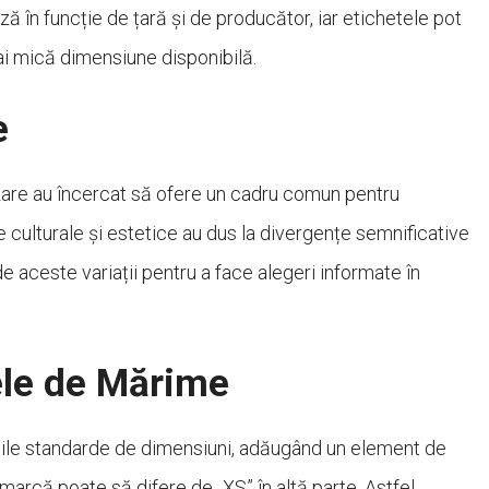
ză în funcție de țară și de producător, iar etichetele pot
mai mică dimensiune disponibilă.
e
dizare au încercat să ofere un cadru comun pentru
e culturale și estetice au dus la divergențe semnificative
e aceste variații pentru a face alegeri informate în
tele de Mărime
iile standarde de dimensiuni, adăugând un element de
arcă poate să difere de „XS” în altă parte. Astfel,