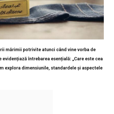
ii mărimii potrivite atunci când vine vorba de
e evidențiază întrebarea esențială: „Care este cea
om explora dimensiunile, standardele și aspectele