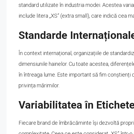
standard utilizate în industria modei. Acestea varia
include litera „XS” (extra small), care indică cea 
Standarde Internațional
În context internațional, organizațiile de standar
dimensiunile hainelor. Cu toate acestea, diferențel
în întreaga lume. Este important să fim conștienți d
privința mărimilor.
Variabilitatea în Etiche
Fiecare brand de îmbrăcăminte își dezvoltă propr
complexitate. Ceea ce este considerat „XS” într-o m